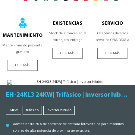
EXISTENCIAS
SERVICIO
Stock de almacén en el
Ofrecemos diversos
MANTENIMIENTO
extranjero, entrega
servicios OEM/ODM a
Mantenimiento posventa
oportuna
nuestros clientes.
gratuito
LEER MÁS
LEER MÁS
LEER MÁS
EH-24KL3 24KW| Trifásico | inversor híbrido
24kW
trifásico
inversor híbrido
Admite hasta 20 A de corriente de entrada fotovoltaica para módulos
solares de alta potencia de próxima generación.