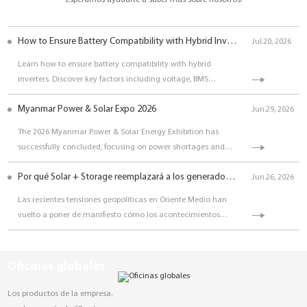
Esperamos ayudarte a saber más sobre nosotros.
How to Ensure Battery Compatibility with Hybrid Inverters | Complete ESS Guide | SUNESS
Jul.20, 2026
Learn how to ensure battery compatibility with hybrid
inverters. Discover key factors including voltage, BMS
communication, CAN/RS485 protocols, battery capacity, and
Myanmar Power & Solar Expo 2026
inverter compatibility for reliable solar energy storage
Jun.29, 2026
systems.
The 2026 Myanmar Power & Solar Energy Exhibition has
successfully concluded, focusing on power shortages and
energy structure transformation. YOUESS Energy showcased
Por qué Solar + Storage reemplazará a los generadores diésel en 2026
its residential and commercial energy storage systems (EV
Jun.26, 2026
series, iRack-HVS), providing flexible, safe, and efficient
Las recientes tensiones geopolíticas en Oriente Medio han
solutions to address Myanmar's frequent power outages,
vuelto a poner de manifiesto cómo los acontecimientos
offering stable green power to local households and
globales pueden afectar rápidamente los precios del
businesses, and promoting Myanmar's renewable energy
combustible y los costes de la energía. La volatilidad del
cooperation and sustainable development.
precio del petróleo, la incertidumbre en la cadena de
Oficinas globales
suministro y el aumento de la demanda eléctrica están
animando a las empresas a replantearse cómo generan y
Los productos de la empresa.
gestionan la energía.