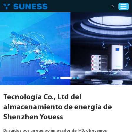
ES
Privacy Policy
Productos
Soluciones
Apoyo
Tecnología Co., Ltd del
Noticias
almacenamiento de energía de
Shenzhen Youess
Casos
Dirigidos por un equipo innovador de I+D, ofrecemos