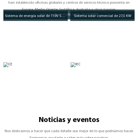
han establecido oficinas globales y centros de servicio técnico posventa en
Europa, Medio Oriente, Sudáfrica, Australia y otros lugares.
Sistema de energía solar de 10 KWH
Sistema de energía solar de 110V 5KWH
Sistema solar comercial de 27,5 KW
Certificados
CE
IEC
Noticias y eventos
Nos dedicamos a hacer que cada detalle sea mejor de lo que podríamos hacer.